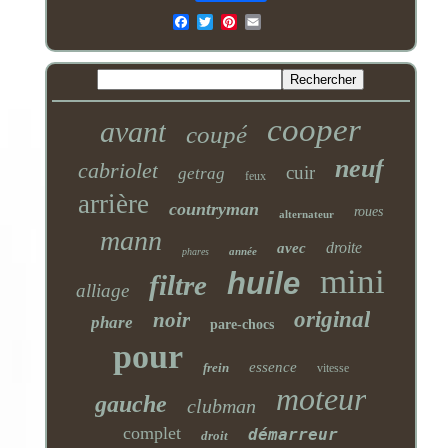
Email
cooper
avant
coupé
neuf
cabriolet
cuir
getrag
feux
arrière
countryman
roues
alternateur
mann
droite
avec
année
phares
mini
huile
filtre
alliage
original
noir
phare
pare-chocs
pour
essence
frein
vitesse
moteur
gauche
clubman
complet
démarreur
droit