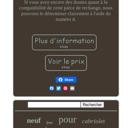
Si vous avez encore des doutes quant à la
compatibilité de cette pièce de rechange, nous
pouvons le déterminer clairement à l'aide du
numéro d.
Share
Email
pour
neuf
cabriolet
feux