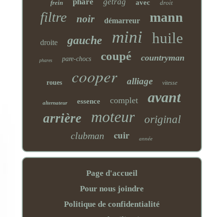
phare
getrag
avec
frein
droit
filtre
mann
noir
démarreur
mini
huile
gauche
droite
coupé
countryman
pare-chocs
phares
cooper
alliage
roues
vitesse
avant
complet
essence
alternateur
moteur
arrière
original
cuir
clubman
année
Page d'accueil
Pour nous joindre
Politique de confidentialité