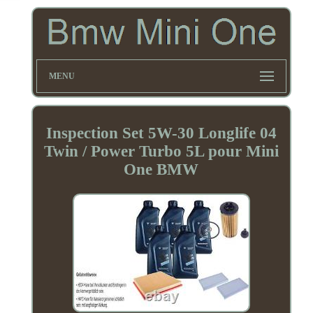
MENU
Inspection Set 5W-30 Longlife 04
Twin / Power Turbo 5L pour Mini
One BMW