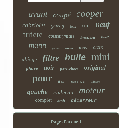
cooper
avant
coupé
neuf
cabriolet
cuir
getrag
feux
arrière
countryman
roues
alternateur
mann
droite
avec
année
phares
mini
huile
filtre
alliage
original
noir
phare
pare-chocs
pour
essence
frein
vitesse
moteur
gauche
clubman
complet
démarreur
droit
Page d'accueil