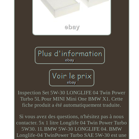
Inspection Set 5W-30 LONGLIFE 04 Twin Power
Turbo 5L Pour MINI Mini One BMW X1. Cette
fiche produit a été automatiquement traduite.
Si vous avez des questions, n'hésitez pas à nous
contacter. 5x 1 litre Longlife 04 Twin Power Turbo
5W30. 1L BMW 5W-30 LONGLIFE 04. BMW
Longlife-04 TwinPower Turbo SAE 5W-30 est une