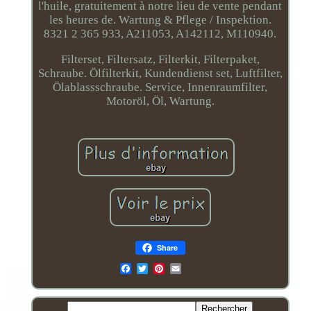
l'huile, gratuitement à notre lieu de vente pendant
les heures de. Wartung & Pflege / Inspektion.
8321 2 365 933, A211053, A142112, M110940.
Filterset, Filtersatz, Filterkit, Filterpaket,
Schraube. Ölfilterkit, Kundendienst set, Luftfilter,
Ölablassschraube. Service, Innenraumfilter,
Motoröl, Öl, Wartung.
Share
Email