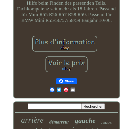
Hilfe beim Finden des passenden Teils.
Fachkompetenz seit mehr als 18 Jahren. Passend
für Mini R55 R56 R57 R58 R59. Passend für
BMW Mini R55/56/57/58/59 Baujahr 10/06.
Share
Email
arrière
gauche
démarreur
roues