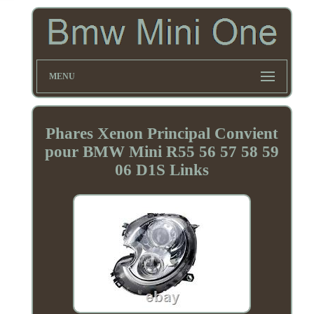
MENU
Phares Xenon Principal Convient
pour BMW Mini R55 56 57 58 59
06 D1S Links