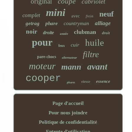
coupé
original
cabriolet
mini
neuf
complet
avec
frein
alliage
countryman
getrag
phare
noir
clubman
droite
droit
année
pour
huile
cuir
feux
filtre
pare-chocs
alternateur
moteur
avant
mann
cooper
essence
vitesse
phares
Page d'accueil
Pour nous joindre
Politique de confidentialité
Entente d'utilisation