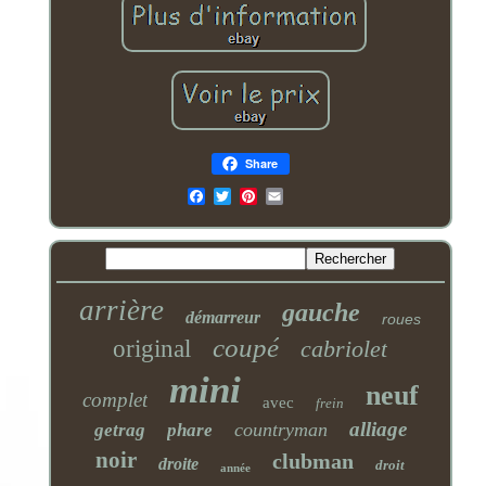
Share
Email
arrière
gauche
démarreur
roues
coupé
original
cabriolet
mini
neuf
complet
avec
frein
alliage
countryman
getrag
phare
noir
clubman
droite
droit
année