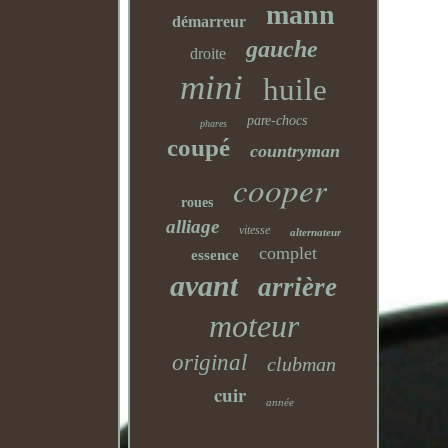
mann
démarreur
gauche
droite
mini
huile
pare-chocs
phares
coupé
countryman
cooper
roues
alliage
vitesse
alternateur
complet
essence
avant
arrière
moteur
original
clubman
cuir
année