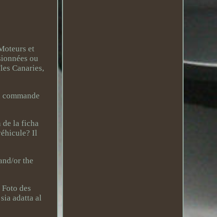
Moteurs et
nsionnées ou
les Canaries,
 la commande
 de la ficha
éhicule? Il
 and/or the
n Foto des
sia adatta al