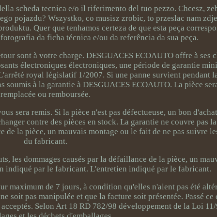
 della scheda tecnica e/o il riferimento del tuo pezzo. Chcesz, z
ego pojazdu? Wszystko, co musisz zrobic, to przeslac nam zdje
produktu. Quer que tenhamos certeza de que esta peça corresp
otografia da ficha técnica e/ou da referência da sua peça.
 retour sont à votre charge. DESGUACES ECOAUTO offre à ses cli
osants électroniques électroniques, une période de garantie min
L'arrêté royal législatif 1/2007. Si une panne survient pendant l
biens soumis à la garantie à DESGUACES ECOAUTO. La pièce sera
remplacée ou remboursée.
vous sera remis. Si la pièce n'est pas défectueuse, un bon d'achat
échanger contre des pièces en stock. La garantie ne couvre pas la
e de la pièce, un mauvais montage ou le fait de ne pas suivre le
du fabricant.
auts, les dommages causés par la défaillance de la pièce, un ma
en indiqué par le fabricant. L'entretien indiqué par le fabricant.
ur maximum de 7 jours, à condition qu'elles n'aient pas été alté
 ne soit pas manipulée et que la facture soit présentée. Passé ce
as acceptés. Selon Art 18 RD 782/98 développement de la Loi 11/
ages et les déchets d'emballages.