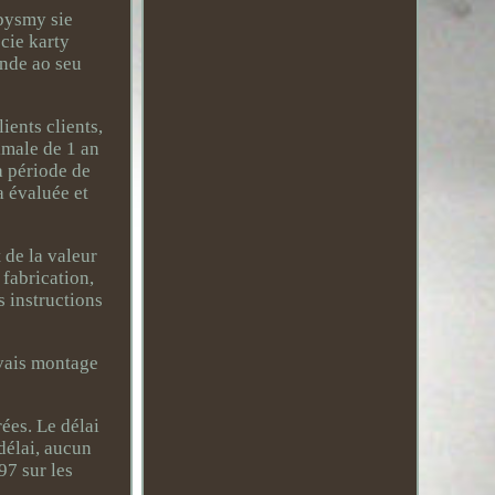
ebysmy sie
cie karty
onde ao seu
ents clients,
imale de 1 an
a période de
 évaluée et
 de la valeur
 fabrication,
s instructions
uvais montage
rées. Le délai
 délai, aucun
97 sur les