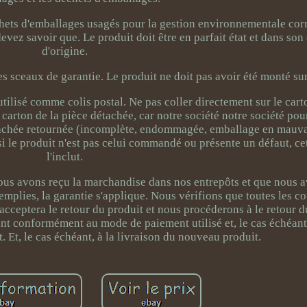
hets d'emballages usagés pour la gestion environnementale corr
devez savoir que. Le produit doit être en parfait état et dans so
d'origine.
es sceaux de garantie. Le produit ne doit pas avoir été monté sur
utilisé comme colis postal. Ne pas coller directement sur le cart
 carton de la pièce détachée, car notre société notre société pou
détachée retournée (incomplète, endommagée, emballage en mauvai
 le produit n'est pas celui commandé ou présente un défaut, cet
l'inclut.
 nous avons reçu la marchandise dans nos entrepôts et que nous a
mplies, la garantie s'applique. Nous vérifions que toutes les co
tera le retour du produit et nous procéderons à le retour du
 conformément au mode de paiement utilisé et, le cas échéant,
. Et, le cas échéant, à la livraison du nouveau produit.