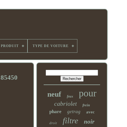
 PRODUIT
TYPE DE VOITURE
185450
pour
neuf
feux
cabriolet
frein
phare
getrag
avec
filtre
noir
droit