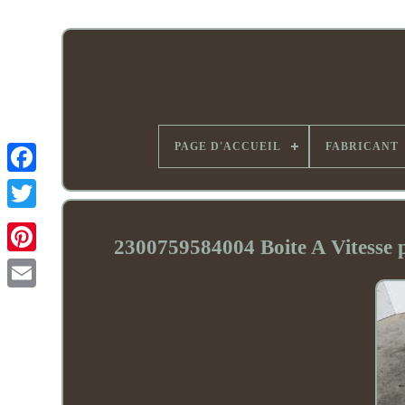
PAGE D'ACCUEIL
FABRICANT
2300759584004 Boite A Vites