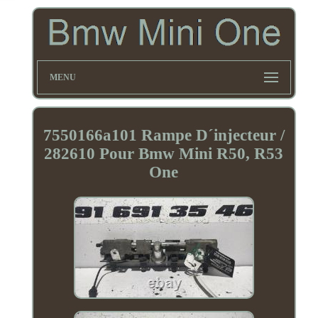
MENU
7550166a101 Rampe D´injecteur /
282610 Pour Bmw Mini R50, R53
One