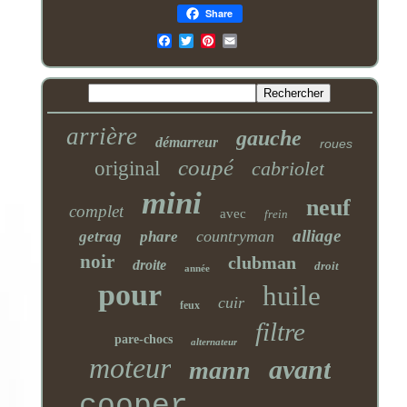
Share
Email
arrière
gauche
démarreur
roues
coupé
original
cabriolet
mini
neuf
complet
avec
frein
alliage
countryman
getrag
phare
noir
clubman
droite
droit
année
pour
huile
cuir
feux
filtre
pare-chocs
alternateur
moteur
avant
mann
cooper