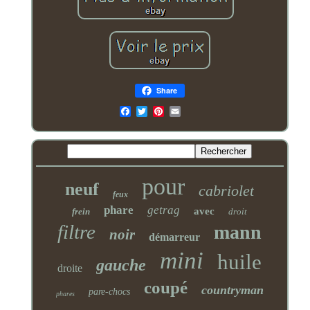
Share
Email
pour
neuf
cabriolet
feux
phare
getrag
avec
frein
droit
filtre
mann
noir
démarreur
mini
huile
gauche
droite
coupé
countryman
pare-chocs
phares