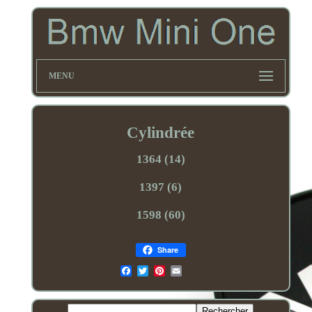
MENU
Cylindrée
1364 (14)
1397 (6)
1598 (60)
Share
Email