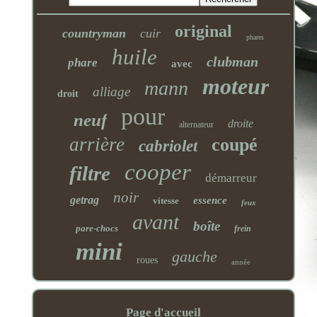
original
countryman
cuir
phares
huile
clubman
phare
avec
moteur
mann
alliage
droit
pour
neuf
droite
alternateur
arrière
coupé
cabriolet
cooper
filtre
démarreur
noir
getrag
essence
vitesse
feux
avant
boîte
pare-chocs
frein
mini
gauche
roues
année
Page d'accueil