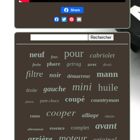
Share
Email
pour
neuf
cabriolet
feux
phare
getrag
avec
frein
droit
filtre
mann
noir
démarreur
mini
huile
gauche
droite
coupé
countryman
pare-chocs
phares
cooper
alliage
roues
vitesse
avant
complet
essence
alternateur
moteur
arrière
original