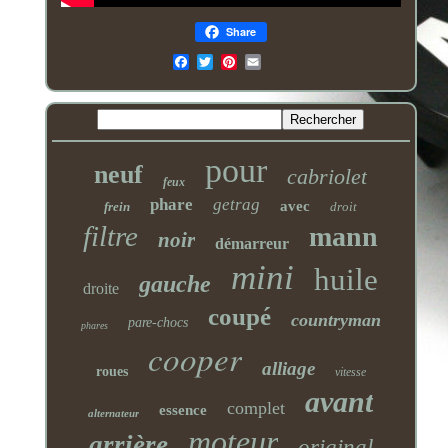
Share
Email
pour
neuf
cabriolet
feux
phare
getrag
avec
frein
droit
filtre
mann
noir
démarreur
mini
huile
gauche
droite
coupé
countryman
pare-chocs
phares
cooper
alliage
roues
vitesse
avant
complet
essence
alternateur
moteur
arrière
original