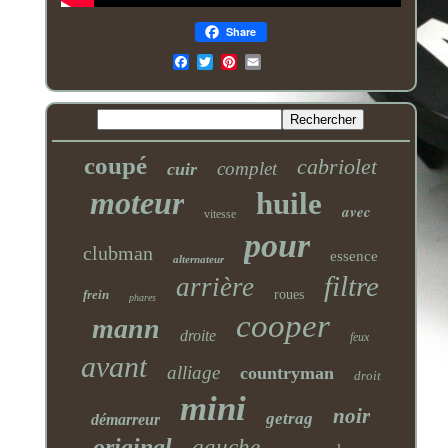
Share
Email
coupé
cabriolet
complet
cuir
moteur
huile
avec
vitesse
pour
clubman
essence
alternateur
filtre
arrière
frein
roues
phares
cooper
mann
droite
feux
avant
alliage
countryman
droit
mini
noir
getrag
démarreur
original
gauche