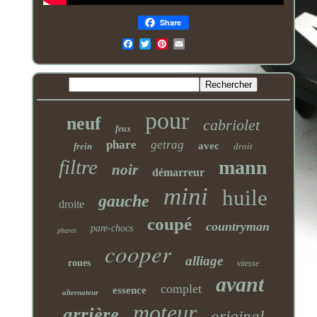
Share
Email
pour
neuf
cabriolet
feux
phare
getrag
avec
frein
droit
filtre
mann
noir
démarreur
mini
huile
gauche
droite
coupé
countryman
pare-chocs
phares
cooper
alliage
roues
vitesse
avant
complet
essence
alternateur
moteur
arrière
original