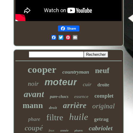
Share
Email
cooper
neuf
countryman
moteur
noir
cuir
droite
avant
complet
essence
pare-chocs
mann
arrière
original
droit
huile
filtre
phare
getrag
coupé
cabriolet
feux
année
phares