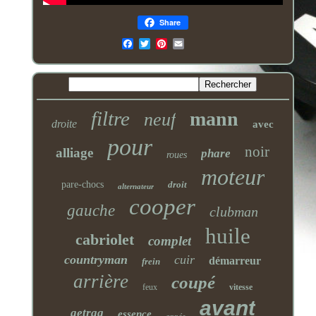
Share
Email
filtre
mann
neuf
droite
avec
pour
noir
alliage
phare
roues
moteur
pare-chocs
droit
alternateur
cooper
gauche
clubman
huile
cabriolet
complet
countryman
cuir
démarreur
frein
arrière
coupé
feux
vitesse
avant
getrag
essence