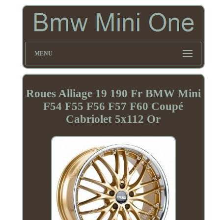
MENU
Roues Alliage 19 190 Fr BMW Mini
F54 F55 F56 F57 F60 Coupé
Cabriolet 5x112 Or