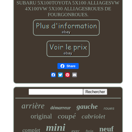
SUBARU 5X100TOYOTA 5X100 ALLIAGESVW
4X100VW 5X100 ALLIAGESROUES DE
FOURGONROUES.
Share
Email
arrière
gauche
démarreur
roues
coupé
original
cabriolet
mini
neuf
complet
avec
frein