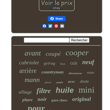
Share
Email
cooper
avant
coupé
neuf
cabriolet
cuir
getrag
feux
arrière
countryman
roues
alternateur
mann
droite
avec
année
phares
mini
huile
filtre
alliage
original
noir
phare
pare-chocs
pour