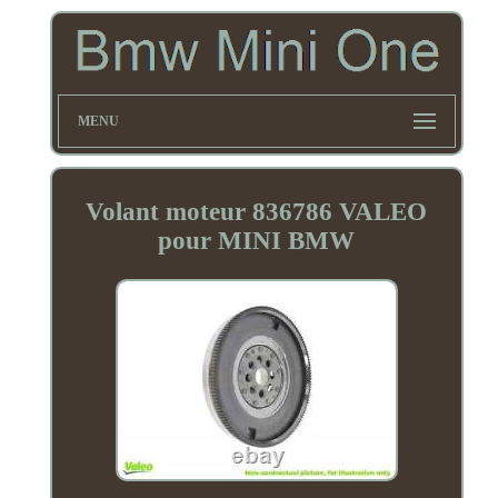
MENU
Volant moteur 836786 VALEO
pour MINI BMW