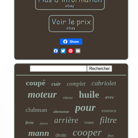
Share
Email
coupé
cabriolet
complet
cuir
moteur
huile
avec
vitesse
pour
clubman
essence
alternateur
filtre
arrière
frein
roues
phares
cooper
mann
droite
feux