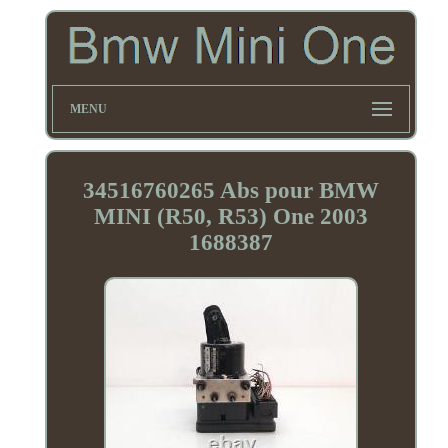
MENU
34516760265 Abs pour BMW
MINI (R50, R53) One 2003
1688387