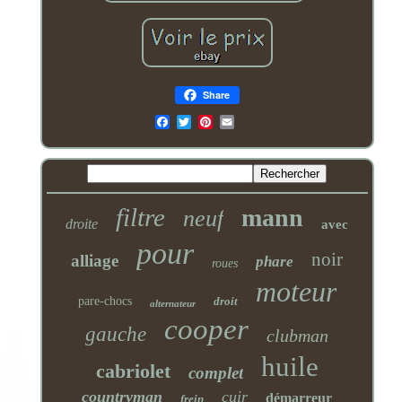
Share
Email
filtre
mann
neuf
droite
avec
pour
noir
alliage
phare
roues
moteur
pare-chocs
droit
alternateur
cooper
gauche
clubman
huile
cabriolet
complet
countryman
cuir
démarreur
frein