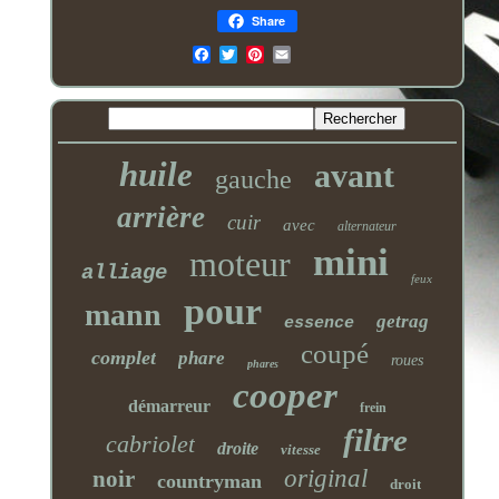
Share
Email
huile
avant
gauche
arrière
cuir
avec
alternateur
mini
moteur
alliage
feux
pour
mann
getrag
essence
coupé
complet
phare
roues
phares
cooper
démarreur
frein
filtre
cabriolet
droite
vitesse
original
noir
countryman
droit