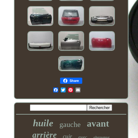
Share
Email
huile
avant
gauche
arrière
cuir
avec
alternateur