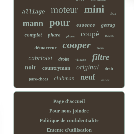
mini
moteur
alliage
feux
pour
mann
getrag
essence
coupé
complet
phare
roues
phares
cooper
démarreur
frein
filtre
cabriolet
droite
vitesse
original
noir
countryman
droit
neuf
clubman
pare-chocs
année
Page d'accueil
Pour nous joindre
Politique de confidentialité
Entente d'utilisation