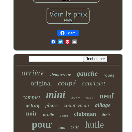
Share
Email
arrière
gauche
démarreur
roues
coupé
original
cabriolet
mini
neuf
complet
avec
frein
alliage
countryman
getrag
phare
noir
clubman
droite
droit
année
pour
huile
cuir
feux