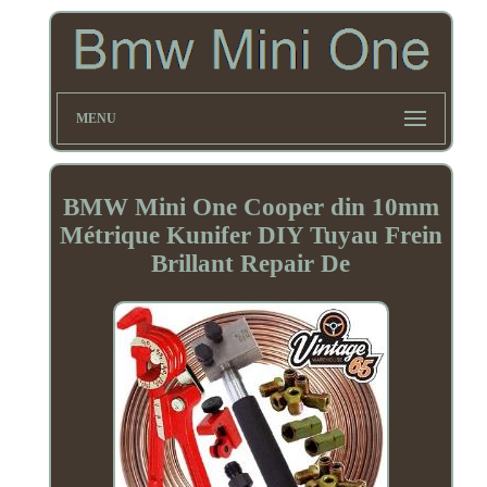
MENU
BMW Mini One Cooper din 10mm
Métrique Kunifer DIY Tuyau Frein
Brillant Repair De