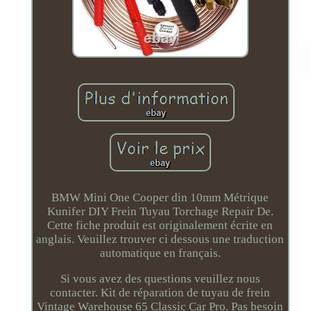
BMW Mini One Cooper din 10mm Métrique
Kunifer DIY Frein Tuyau Torchage Repair De.
Cette fiche produit est originalement écrite en
anglais. Veuillez trouver ci dessous une traduction
automatique en français.
Si vous avez des questions veuillez nous
contacter. Kit de réparation de tuyau de frein
Vintage Warehouse 65 Classic Car Pro. Pas besoin