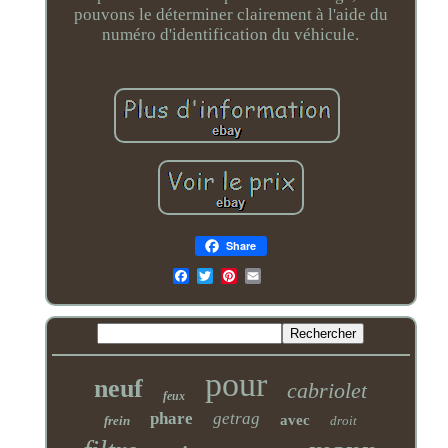
pouvons le déterminer clairement à l'aide du
numéro d'identification du véhicule.
Share
Email
pour
neuf
cabriolet
feux
phare
getrag
avec
frein
droit