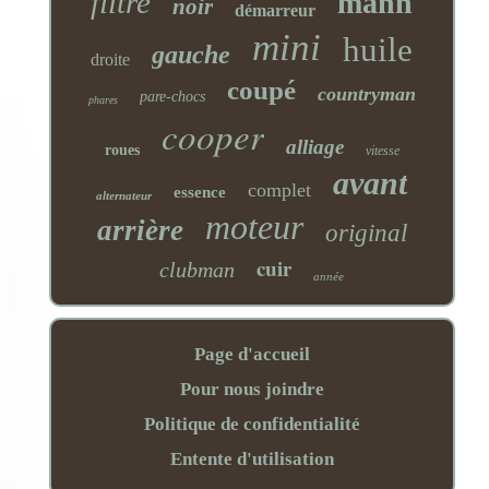
filtre
mann
noir
démarreur
mini
huile
gauche
droite
coupé
countryman
pare-chocs
phares
cooper
alliage
roues
vitesse
avant
complet
essence
alternateur
moteur
arrière
original
cuir
clubman
année
Page d'accueil
Pour nous joindre
Politique de confidentialité
Entente d'utilisation