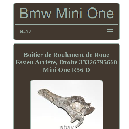
MENU
Boîtier de Roulement de Roue
Essieu Arrière, Droite 33326795660
Mini One R56 D