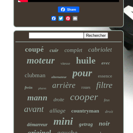
Share
Email
coupé
cabriolet
complet
cuir
moteur
huile
avec
vitesse
pour
clubman
essence
alternateur
filtre
arrière
frein
roues
phares
cooper
mann
droite
feux
avant
alliage
countryman
droit
mini
noir
getrag
démarreur
original
gauche