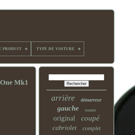
E PRODUIT
TYPE DE VOITURE
 One Mk1
arrière
démarreur
gauche
roues
coupé
original
cabriolet
complet