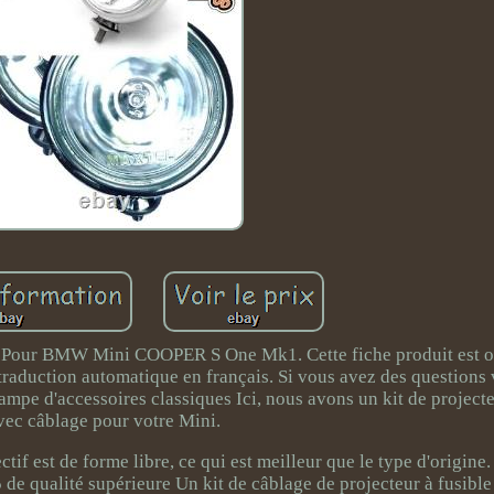
 Pour BMW Mini COOPER S One Mk1. Cette fiche produit est o
 traduction automatique en français. Si vous avez des questions
ampe d'accessoires classiques Ici, nous avons un kit de projec
vec câblage pour votre Mini.
if est de forme libre, ce qui est meilleur que le type d'origine
e qualité supérieure Un kit de câblage de projecteur à fusible