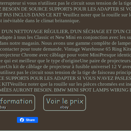
errupteur si vous n'utilisez pas le circuit sous tension de la tig
Z BESOIN DE SOURCE SUPPORTS POUR LES ADAPTER SI V
 INCLUS DANS CE KIT Veuillez noter que la rouille sur le
 inévitable dans le climat britannique.
D'UN NETTOYAGE RÉGULIER, D'UN SÉCHAGE ET D'UN C
 à tous les Classic et New Mini en conjonction avec les su
dans notre magasin. Nous avons une gamme complète de lampes
 contacter pour toute demande. Vintage Warehouse 65 Ring Kit
e projecteur Chrome avec câblage pour votre MiniPresque identi
ce qui est meilleur que le type d'origineUne paire de projecteur
reUn kit de câblage de projecteur à fusible universel 12 V ave
'utilisez pas le circuit sous tension de la tige de faisceau pri
E SUPPORTS POUR LES ADAPTER SI VOUS N'AVEZ PASLE
illez noter que la rouille sur les pièces chromées est iné
CHROMÉES AURONT BESOIN. BMW MINI SPOT LAMPS WIRING
Share