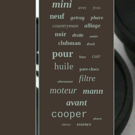
mini
avec
frein
neuf
getrag
phare
alliage
countryman
noir
droite
année
clubman
droit
pour
cuir
feux
huile
pare-chocs
filtre
alternateur
moteur
mann
avant
cooper
phares
essence
vitesse