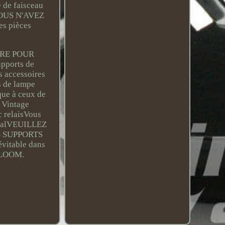
e de faisceau
OUS N'AVEZ
s pièces
IRE POUR
pports de
 accessoires
s de lampe
que à ceux de
s Vintage
c relaisVous
ncipalVEUILLEZ
S SUPPORTS
vitable dans
 LOOM.