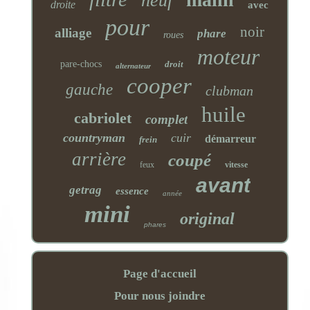
neuf
droite
avec
pour
noir
alliage
phare
roues
moteur
pare-chocs
droit
alternateur
cooper
gauche
clubman
huile
cabriolet
complet
countryman
cuir
démarreur
frein
arrière
coupé
feux
vitesse
avant
getrag
essence
année
mini
original
phares
Page d'accueil
Pour nous joindre