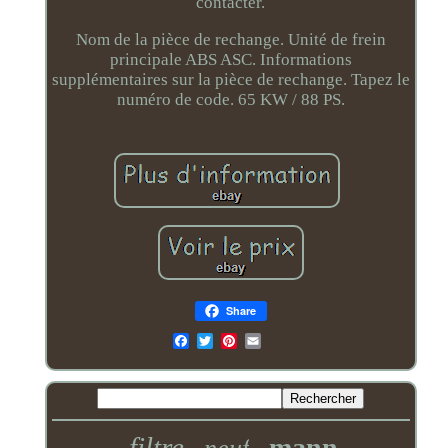
contacter.
Nom de la pièce de rechange. Unité de frein
principale ABS ASC. Informations
supplémentaires sur la pièce de rechange. Tapez le
numéro de code. 65 KW / 88 PS.
Share
Email
filtre
mann