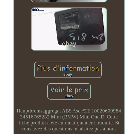
Hauptbremsaggregat ABS Asc ATE 10020600984
34516765282 Mini (BMW) Mini One D. Cette
fiche produit a été automatiquement traduite. Si
vous avez des questions, n'hésitez pas à nous