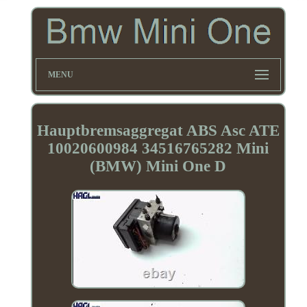
MENU
Hauptbremsaggregat ABS Asc ATE
10020600984 34516765282 Mini
(BMW) Mini One D