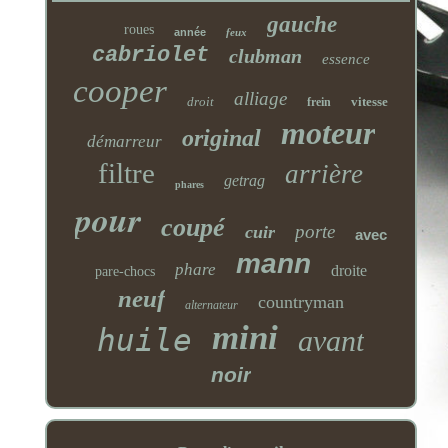
gauche
roues
année
feux
cabriolet
clubman
essence
cooper
alliage
droit
vitesse
frein
moteur
original
démarreur
filtre
arrière
getrag
phares
pour
coupé
porte
cuir
avec
mann
phare
droite
pare-chocs
neuf
countryman
alternateur
mini
huile
avant
noir