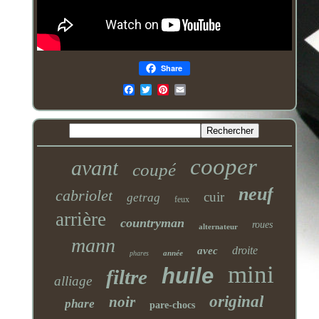
Share
Email
cooper
avant
coupé
neuf
cabriolet
cuir
getrag
feux
arrière
countryman
roues
alternateur
mann
droite
avec
année
phares
mini
huile
filtre
alliage
original
noir
phare
pare-chocs