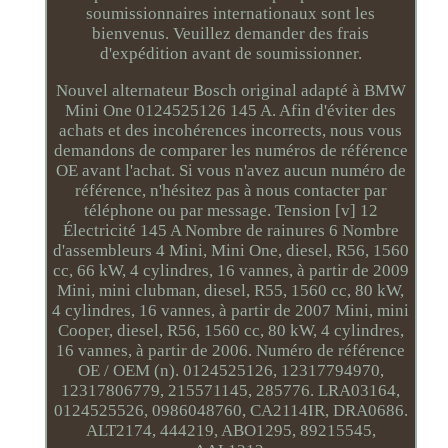
soumissionnaires internationaux sont les
bienvenus. Veuillez demander des frais
d'expédition avant de soumissionner.
Nouvel alternateur Bosch original adapté à BMW
Mini One 0124525126 145 A. Afin d'éviter des
achats et des incohérences incorrects, nous vous
demandons de comparer les numéros de référence
OE avant l'achat. Si vous n'avez aucun numéro de
référence, n'hésitez pas à nous contacter par
téléphone ou par message. Tension [v] 12
Électricité 145 A Nombre de rainures 6 Nombre
d'assembleurs 4 Mini, Mini One, diesel, R56, 1560
cc, 66 kW, 4 cylindres, 16 vannes, à partir de 2009
Mini, mini clubman, diesel, R55, 1560 cc, 80 kW,
4 cylindres, 16 vannes, à partir de 2007 Mini, mini
Cooper, diesel, R56, 1560 cc, 80 kW, 4 cylindres,
16 vannes, à partir de 2006. Numéro de référence
OE / OEM (n). 0124525126, 12317794970,
12317806779, 215571145, 285776. LRA03164,
0124525526, 0986048760, CA2114IR, DRA0686.
ALT2174, 444219, ABO1295, 89215545,