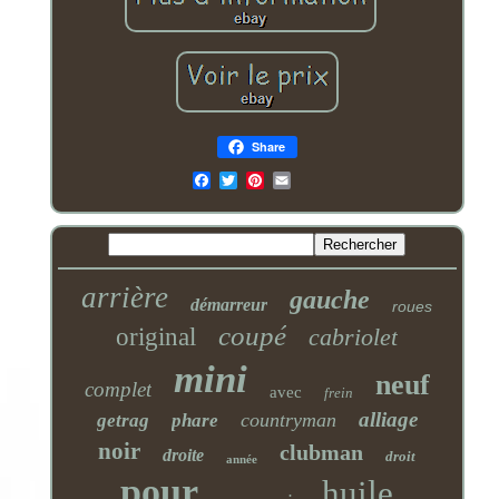
Share
Email
arrière
gauche
démarreur
roues
coupé
original
cabriolet
mini
neuf
complet
avec
frein
alliage
countryman
getrag
phare
noir
clubman
droite
droit
année
pour
huile