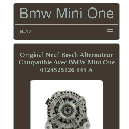
MENU
Original Neuf Bosch Alternateur
Compatible Avec BMW Mini One
0124525126 145 A