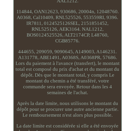
AAL1212.
114844, OAN12623, 930686, 20004n, 12048760.
A0368, Cal10409, RNL525526, 553559RI, 9396.
IR7811, 0124525126SEL, 2151851452,
RNL525126, AEK3164. NAL1212,
BOS0124525526, ALT2174CP, L48760,
CGB85776.
444655, 209059, 9090645, A149003, A146231.
A131778, ABE1491, A0368S, A0368PR, 57686.
Lors du paiement à l'avance (transfert), le montant
total est composé du prix d'achat et du montant du
dépôt. Dès que le montant total, y compris Le
montant du chemin a été transféré, votre
commande sera envoyée. Retour dans les 4
semaines de l'achat.
Après la date limite, nous utilisons le montant du
dépôt pour se procurer une autre ancienne partie.
Le remboursement n'est alors plus possible.
La date limite est considérée si elle a été envoyée