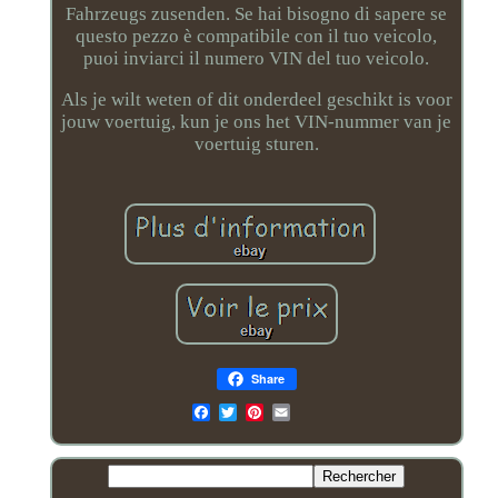
Fahrzeugs zusenden. Se hai bisogno di sapere se
questo pezzo è compatibile con il tuo veicolo,
puoi inviarci il numero VIN del tuo veicolo.
Als je wilt weten of dit onderdeel geschikt is voor
jouw voertuig, kun je ons het VIN-nummer van je
voertuig sturen.
Share
Email