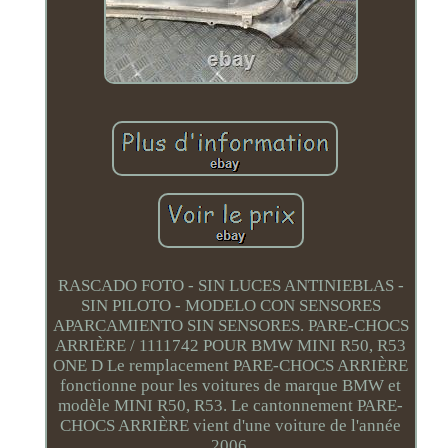
RASCADO FOTO - SIN LUCES ANTINIEBLAS -
SIN PILOTO - MODELO CON SENSORES
APARCAMIENTO SIN SENSORES. PARE-CHOCS
ARRIÈRE / 1111742 POUR BMW MINI R50, R53
ONE D Le remplacement PARE-CHOCS ARRIÈRE
fonctionne pour les voitures de marque BMW et
modèle MINI R50, R53. Le cantonnement PARE-
CHOCS ARRIÈRE vient d'une voiture de l'année
2006.