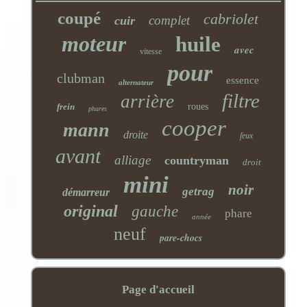
coupé
cabriolet
complet
cuir
moteur
huile
avec
vitesse
pour
clubman
essence
alternateur
filtre
arrière
frein
roues
phares
cooper
mann
droite
feux
avant
alliage
countryman
droit
mini
noir
getrag
démarreur
original
gauche
phare
année
neuf
pare-chocs
Page d'accueil