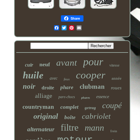
Share
Email
pour
avant
neuf
cuir
vitesse
cooper
huile
avec
année
feux
noir
clubman
phare
droite
roues
alliage
essence
pare-chocs
phares
coupé
countryman
complet
getrag
cabriolet
original
boîte
filtre
mann
alternateur
frein