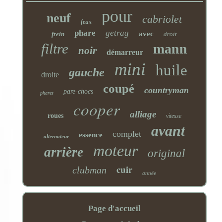
pour
neuf
cabriolet
feux
phare
getrag
avec
frein
droit
filtre
mann
noir
démarreur
mini
huile
gauche
droite
coupé
countryman
pare-chocs
phares
cooper
alliage
roues
vitesse
avant
complet
essence
alternateur
moteur
arrière
original
cuir
clubman
année
Page d'accueil