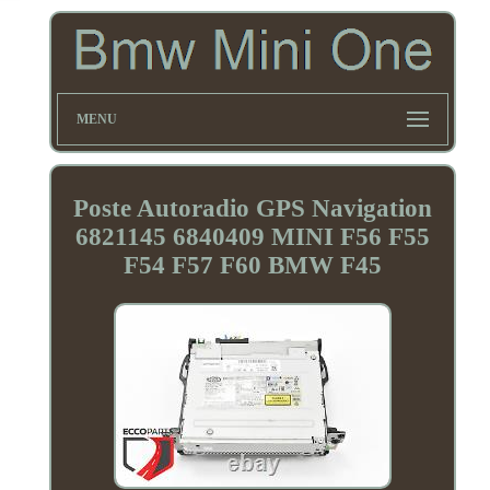
MENU
Poste Autoradio GPS Navigation
6821145 6840409 MINI F56 F55
F54 F57 F60 BMW F45