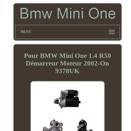
MENU
Pour BMW Mini One 1.4 R50
Démarreur Moteur 2002-On
9378UK