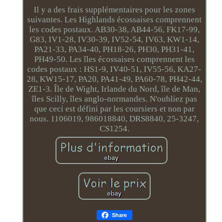
Il y a des frais supplémentaires pour les zones
suivantes. Les Highlands écossaises comprennent
les codes postaux. AB30-38, AB44-56, FK17-99,
G83, IV1-28, IV30-39, IV52-54, IV63, KW1-14,
PA21-33, PA34-40, PH18-26, PH30, PH31-41,
PH49-50. Les îles écossaises comprennent les
codes postaux : HS1-9, IV40-51, IV55-56, KA27-
28, KW15-17, PA20, PA41-49, PA60-78, PH42-44,
ZE1-3. Île de Wight, Irlande du Nord, île de Man,
îles Scilly, îles anglo-normandes. N'oubliez pas
que ceci est défini par les coursiers et non par
nous. 1106019, 986018840, DRS8840, 25-3247,
CS1254.
Share