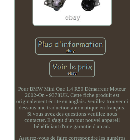
Pour BMW Mini One 1.4 R50 Démarreur Moteur
2002-On - 9378UK. Cette fiche produit est
originalement écrite en anglais. Veuillez trouver ci
dessous une traduction automatique en français.
Si vous avez des questions veuillez nous
contacter. Il s'agit d'un tout nouvel appareil
bénéficiant d'une garantie d'un an.
Assurez-vous de faire correspondre les numéros