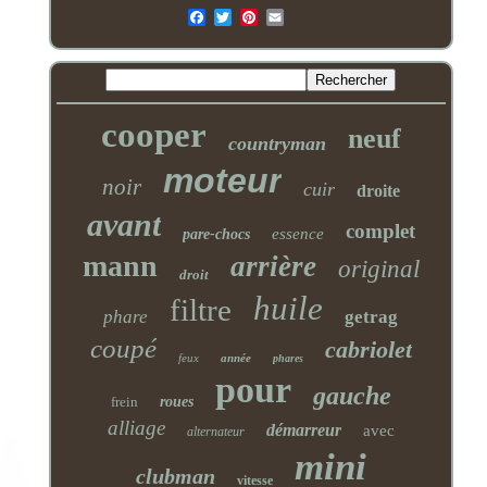
Email
cooper
neuf
countryman
moteur
noir
cuir
droite
avant
complet
essence
pare-chocs
mann
arrière
original
droit
huile
filtre
phare
getrag
coupé
cabriolet
feux
année
phares
pour
gauche
frein
roues
alliage
démarreur
avec
alternateur
mini
clubman
vitesse