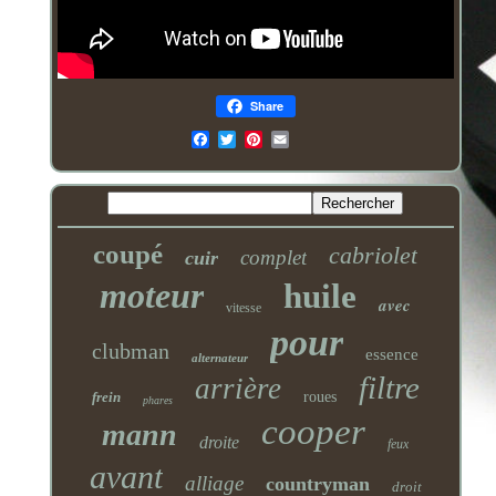
Share
Email
coupé
cabriolet
complet
cuir
moteur
huile
avec
vitesse
pour
clubman
essence
alternateur
filtre
arrière
frein
roues
phares
cooper
mann
droite
feux
avant
alliage
countryman
droit