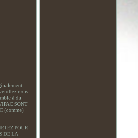
ginalement
 veuillez nous
mble à du
WIPAC SONT
E (comme)
HETEZ POUR
S DE LA