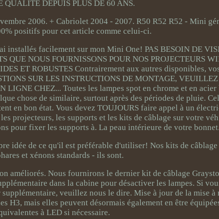
 QUALITÉ DEPUIS PLUS DE 60 ANS.
vembre 2006. + Cabriolet 2004 - 2007. R50 R52 R52 - Mini gén
% positifs pour cet article comme celui-ci.
 les ai installés facilement sur mon Mini One! PAS BESOIN DE 
RTS QUE NOUS FOURNISSONS POUR NOS PROJECTEURS WI
 ET ROBUSTES Contrairement aux autres disponibles, vos
QUESTIONS SUR LES INSTRUCTIONS DE MONTAGE, VEUILLE
NE CHEZ... Toutes les lampes spot en chrome et en acier b
que chose de similaire, surtout après des périodes de pluie. Cel
estent en bon état. Vous devez TOUJOURS faire appel à un électr
es projecteurs, les supports et les kits de câblage sur votre véh
s pour fixer les supports à. La peau intérieure de votre bonnet
e idée de ce qu'il est préférable d'utiliser! Nos kits de câblage
phares et xénons standards - ils sont.
n améliorés. Nous fournirons le dernier kit de câblage Grayst
upplémentaire dans la cabine pour désactiver les lampes. Si vou
 supplémentaire, veuillez nous le dire. Mise à jour de la mise 
es H3, mais elles peuvent désormais également en être équipé
quivalentes à LED si nécessaire.