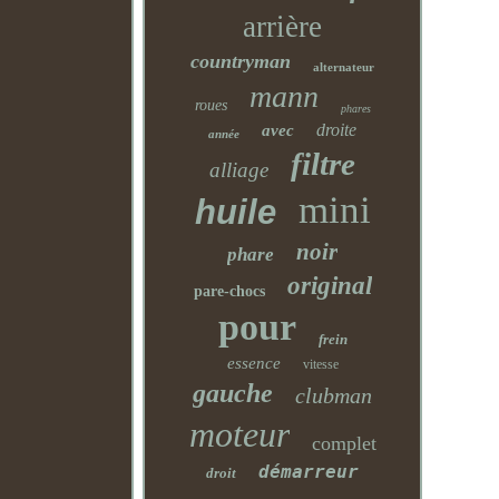
arrière
countryman
alternateur
mann
roues
phares
droite
avec
année
filtre
alliage
mini
huile
noir
phare
original
pare-chocs
pour
frein
essence
vitesse
gauche
clubman
moteur
complet
démarreur
droit