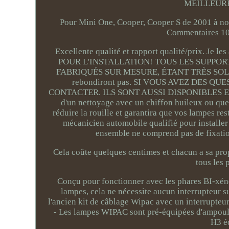
MEILLEURE
Pour Mini One, Cooper, Cooper S de 2001 à no
Commentaires 100
Excellente qualité et rapport qualité/prix. Je
POUR L'INSTALLATION! TOUS LES SUPPO
FABRIQUÉS SUR MESURE, ÉTANT TRÈS SOLIDES
rebondiront pas. SI VOUS AVEZ DES 
CONTACTER. ILS SONT AUSSI DISPONIBLES EN LIG
d'un nettoyage avec un chiffon huileux ou quel
réduire la rouille et garantira que vos lampes r
mécanicien automobile qualifié pour installer l
ensemble ne comprend pas de fixation
Cela coûte quelques centimes et chacun a sa propr
tous les 
Conçu pour fonctionner avec les phares BI-xéno
lampes, cela ne nécessite aucun interrupteur s
l'ancien kit de câblage Wipac avec un interrupteur
- Les lampes WIPAC sont pré-équipées d'ampoul
H3 é