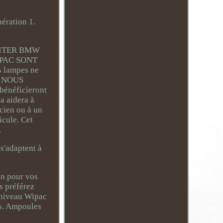
ération 1.
VISITER BMW
PAC SONT
 lampes ne
Z NOUS
énéficieront
a aidera à
icien ou à un
icule. Cet
.
 s'adaptent à
on pour vos
s préférez
à niveau Wipac
es. Ampoules