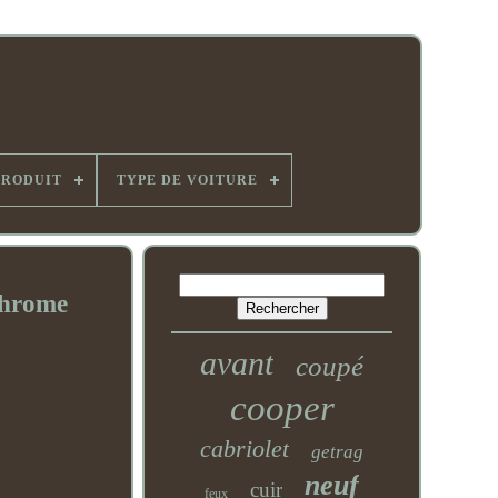
PRODUIT
TYPE DE VOITURE
Chrome
avant
coupé
cooper
cabriolet
getrag
neuf
cuir
feux