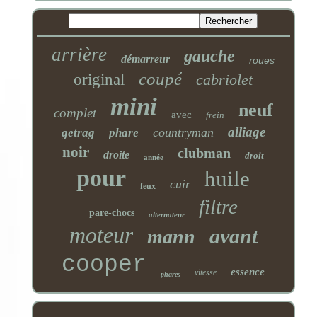
arrière
gauche
démarreur
roues
coupé
original
cabriolet
mini
neuf
complet
avec
frein
alliage
countryman
getrag
phare
noir
clubman
droite
droit
année
pour
huile
cuir
feux
filtre
pare-chocs
alternateur
moteur
avant
mann
cooper
essence
vitesse
phares