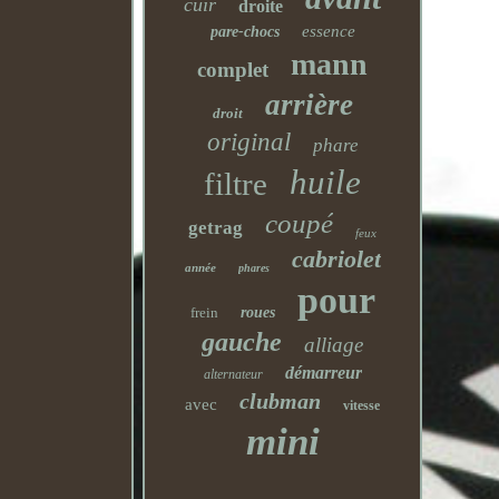
cuir
droite
essence
pare-chocs
mann
complet
arrière
droit
original
phare
huile
filtre
coupé
getrag
feux
cabriolet
année
phares
pour
frein
roues
gauche
alliage
démarreur
alternateur
clubman
avec
vitesse
mini