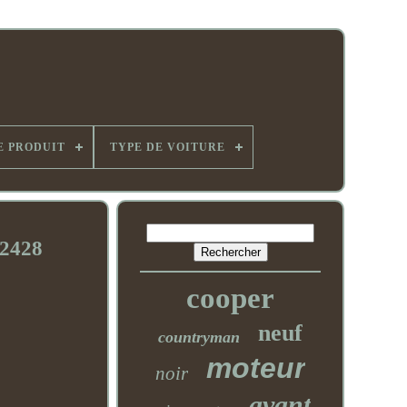
E PRODUIT
TYPE DE VOITURE
82428
cooper
neuf
countryman
moteur
noir
avant