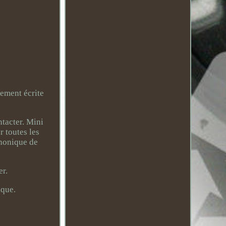
ement écrite
ntacter. Mini
r toutes les
phonique de
er.
ique.