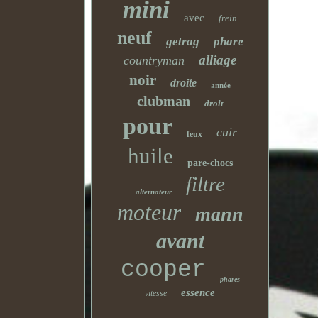
mini
avec
frein
neuf
getrag
phare
alliage
countryman
noir
droite
année
clubman
droit
pour
cuir
feux
huile
pare-chocs
filtre
alternateur
moteur
mann
avant
cooper
phares
essence
vitesse