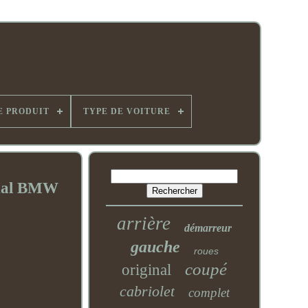
E PRODUIT
TYPE DE VOITURE
inal BMW
arrière
démarreur
gauche
roues
coupé
original
cabriolet
complet