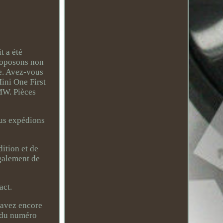
 a été
proposons non
ue. Avez-vous
ini One First
MW. Pièces
Nous expédions
dition et de
également de
act.
 avez encore
e du numéro