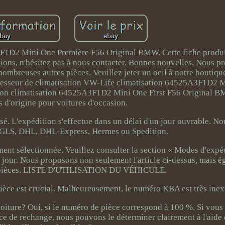
1D2 Mini One Première F56 Original BMW. Cette fiche produit
tions, n'hésitez pas à nous contacter. Bonnes nouvelles, Nous 
nombreuses autres pièces. Veuillez jeter un oeil à notre boutiq
resseur de climatisation VW-Life climatisation 64525A3F1D2 M
ion climatisation 64525A3F1D2 Mini One First F56 Original B
 d'origine pour voitures d'occasion.
ilisé. L'expédition s'effectue dans un délai d'un jour ouvrable. 
 GLS, DHL, DHL-Express, Hermes ou Spedition.
ment sélectionnée. Veuillez consulter la section « Modes d'expé
à jour. Nous proposons non seulement l'article ci-dessus, mais 
 pièces. LISTE D'UTILISATION DU VÉHICULE.
èce est crucial. Malheureusement, le numéro KBA est très inex
voiture? Oui, si le numéro de pièce correspond à 100 %. Si vous
ièce de rechange, nous pouvons le déterminer clairement à l'aid