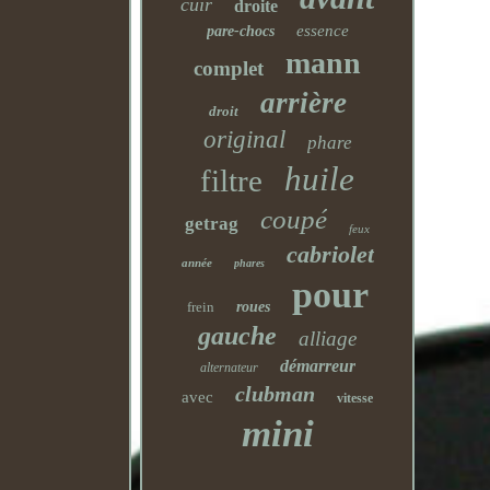
cuir
droite
essence
pare-chocs
mann
complet
arrière
droit
original
phare
huile
filtre
coupé
getrag
feux
cabriolet
année
phares
pour
frein
roues
gauche
alliage
démarreur
alternateur
clubman
avec
vitesse
mini