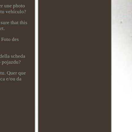
er une photo
 tu vehículo?
sure that this
rt.
n Foto des
 della scheda
o pojazdu?
ktu. Quer que
ica e/ou da