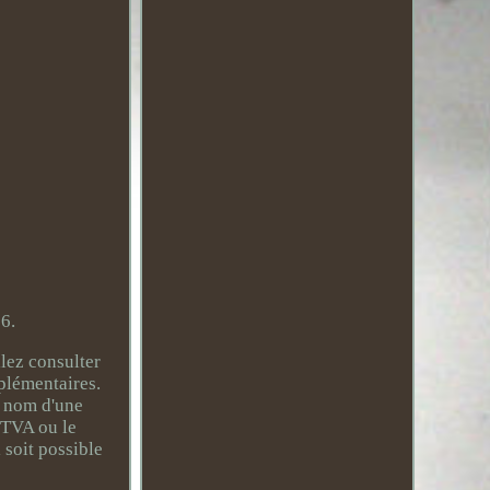
6.
llez consulter
pplémentaires.
u nom d'une
o TVA ou le
 soit possible