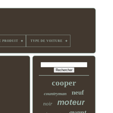
E PRODUIT
TYPE DE VOITURE
cooper
neuf
countryman
moteur
noir
avant