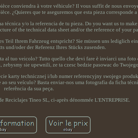
ièce conviendra à votre véhicule? Il vous suffit de nous envoy
 pièce. ¿Quieres que te aseguremos que esta pieza corresponde a
ha técnica y/o la referencia de tu pieza. Do you want us to make 
icture of the technical data sheet and/or the reference of your pa
ses Teil Ihrem Fahrzeug entspricht? Sie müssen uns lediglich ei
ts und/oder der Referenz Ihres Stücks zusenden.
ta al tuo veicolo? Tutto quello che devi fare è inviarci una foto
esz, zebysmy sie upewnili, ze ta czesc bedzie pasowac do Twojeg
ecie karty technicznej i/lub numer referencyjny swojego produ
 ao seu veículo? Basta enviar-nos uma fotografia da ficha técn
referência da sua peça.
 de Reciclajes Tineo SL, ci-après dénommée L'ENTREPRISE.