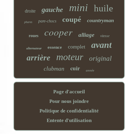
mini
huile
gauche
droite
coupé
countryman
pare-chocs
phares
cooper
alliage
roues
vitesse
avant
complet
essence
alternateur
moteur
arrière
original
cuir
clubman
année
Page d'accueil
Pour nous joindre
Politique de confidentialité
Entente d'utilisation