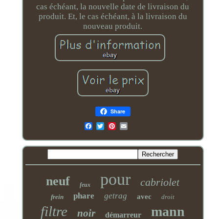
cas échéant, la nouvelle date de livraison du
produit. Et, le cas échéant, à la livraison du
nouveau produit.
Share
Email
pour
neuf
cabriolet
feux
phare
getrag
avec
frein
droit
filtre
mann
noir
démarreur