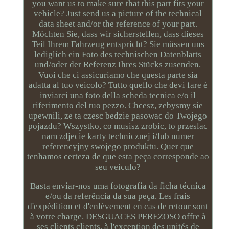
you want us to make sure that this part fits your
vehicle? Just send us a picture of the technical
data sheet and/or the reference of your part.
Möchten Sie, dass wir sicherstellen, dass dieses
Teil Ihrem Fahrzeug entspricht? Sie müssen uns
lediglich ein Foto des technischen Datenblatts
und/oder der Referenz Ihres Stücks zusenden.
Vuoi che ci assicuriamo che questa parte sia
adatta al tuo veicolo? Tutto quello che devi fare è
inviarci una foto della scheda tecnica e/o il
riferimento del tuo pezzo. Chcesz, zebysmy sie
upewnili, ze ta czesc bedzie pasowac do Twojego
pojazdu? Wszystko, co musisz zrobic, to przeslac
nam zdjecie karty technicznej i/lub numer
referencyjny swojego produktu. Quer que
tenhamos certeza de que esta peça corresponde ao
seu veículo?
Basta enviar-nos uma fotografia da ficha técnica
e/ou da referência da sua peça. Les frais
d'expédition et d'enlèvement en cas de retour sont
à votre charge. DESGUACES PEREZOSO offre à
ses clients clients, à l'exception des unités de