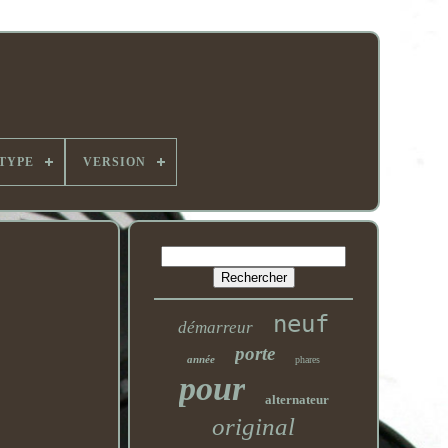
TYPE
VERSION
neuf
démarreur
porte
année
phares
pour
alternateur
original