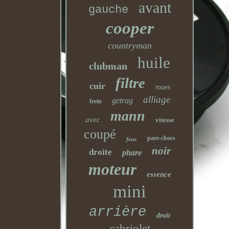
avant
gauche
cooper
countryman
huile
clubman
filtre
cuir
roues
alliage
getrag
frein
mann
avec
vitesse
coupé
pare-chocs
feux
noir
droite
phare
moteur
essence
mini
arrière
droit
cabriolet