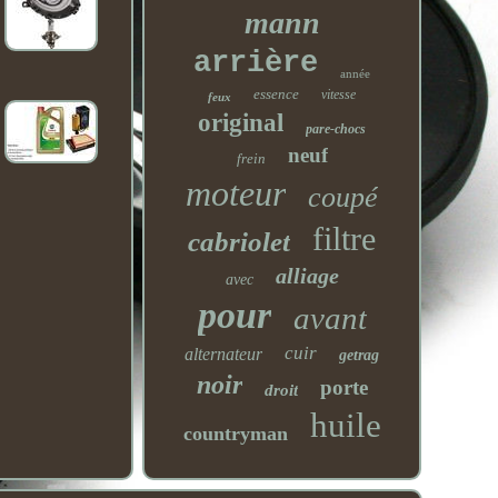
mann
arrière
année
essence
vitesse
feux
original
pare-chocs
neuf
frein
moteur
coupé
filtre
cabriolet
alliage
avec
pour
avant
cuir
alternateur
getrag
noir
porte
droit
huile
countryman