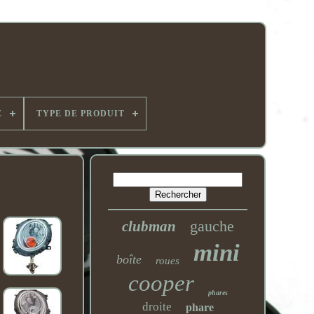
E
TYPE DE PRODUIT
gauche
clubman
mini
boîte
roues
cooper
phares
droite
phare