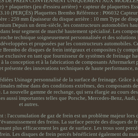
UES DE FREIN CONVIENNENT UNIQUEMENT AUX MODÈLES
 + plaquettes (jeu d'essieu arrière) + capteur de plaquettes Ess
63.10 (PERÇÉS) Plaquettes Brembo Référence : P06032 Capteur 
ière : 259 mm Épaisseur du disque arrière : 10 mm Type de disqu
emium Depuis un demi-siècle, les constructeurs automobiles ha
dans leur segment de marché hautement spécialisé. Les compos
roche technique soigneusement personnalisée et des solutions 
t développées et proposées par les constructeurs automobiles. 
 Brembo de disques de frein intégraux et composites (y compri
ise exclusive en tant que fournisseur de systèmes de freinage 
 à la conception et à la fabrication de composants Aftermarket 
t présente des innovations techniques de haute performance, 
édiées Usinage personnalisé de la surface de freinage. Grâce à 
timales même dans des conditions extrêmes, des composants de 
e. La nouvelle gamme de rechange, qui sera élargie au cours de
es aussi importantes telles que Porsche, Mercedes-Benz, Audi,
et autres.
 : l'accumulation de gaz de frein est un problème majeur lors 
'évanouissement des freins. La surface percée des disques de fr
sant plus efficacement les gaz de surface. Les trous sont percés
u frein. Les disques de frein percés bénéficient également du mai