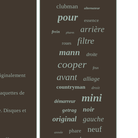
clubman
alternateur
pour
essence
arrière
frein
phares
filtre
roues
mann
droite
cooper
feux
avant
riginalement
alliage
countryman
droit
laquettes de
mini
démarreur
noir
getrag
. Disques et
original
gauche
neuf
phare
année