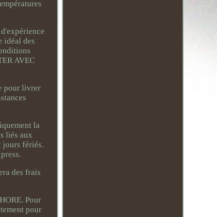
 températures
 d'expérience
e idéal des
onditions
CTER AVEC
our livrer
nstances
siquement la
s liés aux
jours fériés.
xpress.
ra des frais
 SHORE. Pour
atement pour