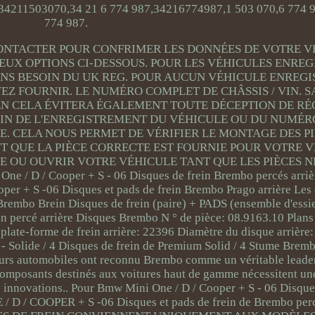
0,34211503070,34 21 6 774 987,34216774987,1 503 070,6 774 9
774 987.
ONTACTER POUR CONFRIMER LES DONNÉES DE VOTRE V
DEUX OPTIONS CI-DESSOUS. POUR LES VÉHICULES ENREG
S BESOIN DU UK REG. POUR AUCUN VÉHICULE ENREGI
Z FOURNIR. LE NUMÉRO COMPLET DE CHÂSSIS / VIN. S
EN CELA ÉVITERA ÉGALEMENT TOUTE DÉCEPTION DE RÉ
OIN DE L'ENREGISTREMENT DU VÉHICULE OU DU NUMÉR
. CELA NOUS PERMET DE VÉRIFIER LE MONTAGE DES P
 QUE LA PIÈCE CORRECTE EST FOURNIE POUR VOTRE V
E OU OUVRIR VOTRE VÉHICULE TANT QUE LES PIÈCES N
 D / Cooper + S - 06 Disques de frein Brembo percés arrièr
per + S -06 Disques et pads de frein Brembo Prago arrière Les
rembo Brein Disques de frein (paire) + PADS (ensemble d'essie
in percé arrière Disques Brembo N ° de pièce: 08.9163.10 Plan
plate-forme de frein arrière: 22396 Diamètre du disque arrière
 - Solide / 4 Disques de frein de Premium Solid / 4 Stume Bre
eurs automobiles ont reconnu Brembo comme un véritable leader
composants destinés aux voitures haut de gamme nécessitent u
 innovations.. Pour Bmw Mini One / D / Cooper + S - 06 Disque
/ D / COOPER + S -06 Disques et pads de frein de Brembo perc