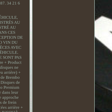
87. 34 21 6
ÉHICULE,
ISTRÉS AU
STRÉ AU
ANS CES
CEPTION DE
O VIN DU
IÈCES AVEC
ÉHICULE.
E SONT PAS
e + Product
 disques ne
u arrière) +
s de Brembo
: Disques de
mbo Premium
 dans leur
ne approche
s de frein
ées arrière +