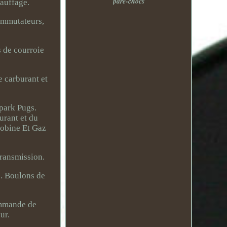
pare-chocs
hauffage.
commutateurs,
s de courroie
e carburant et
park Pugs.
urant et du
Bobine Et Gaz
transmission.
e. Boulons de
ommande de
ur.