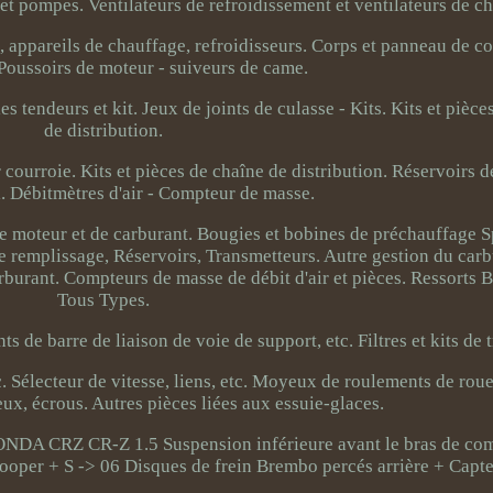
et pompes. Ventilateurs de refroidissement et ventilateurs de c
, appareils de chauffage, refroidisseurs. Corps et panneau de 
 Poussoirs de moteur - suiveurs de came.
s tendeurs et kit. Jeux de joints de culasse - Kits. Kits et pièce
de distribution.
courroie. Kits et pièces de chaîne de distribution. Réservoirs d
i. Débitmètres d'air - Compteur de masse.
 moteur et de carburant. Bougies et bobines de préchauffage S
 remplissage, Réservoirs, Transmetteurs. Autre gestion du carb
burant. Compteurs de masse de débit d'air et pièces. Ressorts 
Tous Types.
s de barre de liaison de voie de support, etc. Filtres et kits de 
c. Sélecteur de vitesse, liens, etc. Moyeux de roulements de rou
x, écrous. Autres pièces liées aux essuie-glaces.
ONDA CRZ CR-Z 1.5 Suspension inférieure avant le bras de c
per + S -> 06 Disques de frein Brembo percés arrière + Capte