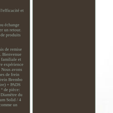
'efficacité et
 ou échange
r un retour.
 de produits
ais de remise
te. Bienvenue
familiale et
re expérience
e. Nous avons
es de frein
 frein Brembo
aire) + PADS
 ° de pièce:
6 Diamètre du
um Solid / 4
 comme un