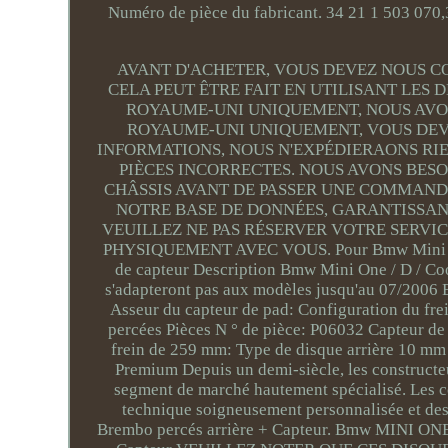
Numéro de pièce du fabricant. 34 21 1 503 07
AVANT D'ACHETER, VOUS DEVEZ NOUS C
CELA PEUT ÊTRE FAIT EN UTILISANT LES 
ROYAUME-UNI UNIQUEMENT, NOUS AVON
ROYAUME-UNI UNIQUEMENT, VOUS DEVE
INFORMATIONS, NOUS N'EXPÉDIERAONS RI
PIÈCES INCORRECTES. NOUS AVONS BES
CHÂSSIS AVANT DE PASSER UNE COMMANDE
NOTRE BASE DE DONNÉES, GARANTISSANT
VEUILLEZ NE PAS RÉSERVER VOTRE SERVIC
PHYSIQUEMENT AVEC VOUS. Pour Bmw Mini One /
de capteur Description Bmw Mini One / D / Coo
s'adapteront pas aux modèles jusqu'au 07/2006 B
Asseur du capteur de pad: Configuration du fre
percées Pièces N ° de pièce: P06032 Capteur de 
frein de 259 mm: Type de disque arrière 10 mm
Premium Depuis un demi-siècle, les construct
segment de marché hautement spécialisé. Les 
technique soigneusement personnalisée et des
Brembo percés arrière + Capteur. Bmw MINI ONE 