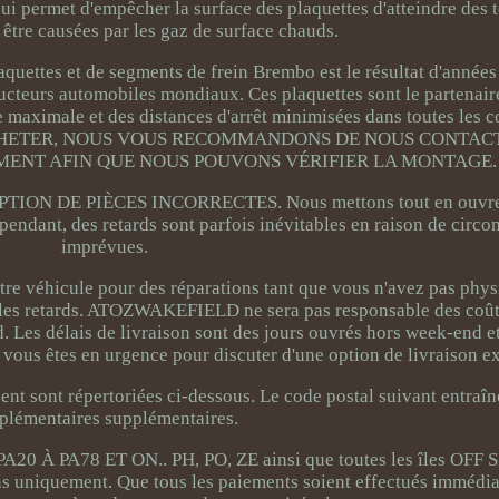
ui permet d'empêcher la surface des plaquettes d'atteindre des
être causées par les gaz de surface chauds.
quettes et de segments de frein Brembo est le résultat d'années
ructeurs automobiles mondiaux. Ces plaquettes sont le partenair
 maximale et des distances d'arrêt minimisées dans toutes les c
ANT D'ACHETER, NOUS VOUS RECOMMANDONS DE NOUS CONTA
ENT AFIN QUE NOUS POUVONS VÉRIFIER LA MONTAGE.
N DE PIÈCES INCORRECTES. Nous mettons tout en ouvre p
pendant, des retards sont parfois inévitables en raison de circo
imprévues.
e véhicule pour des réparations tant que vous n'avez pas phy
ar les retards. ATOZWAKEFIELD ne sera pas responsable des coût
Les délais de livraison sont des jours ouvrés hors week-end et 
 vous êtes en urgence pour discuter d'une option de livraison e
nt sont répertoriées ci-dessous. Le code postal suivant entraîne
plémentaires supplémentaires.
PA20 À PA78 ET ON.. PH, PO, ZE ainsi que toutes les îles OFF
ns uniquement. Que tous les paiements soient effectués immédi