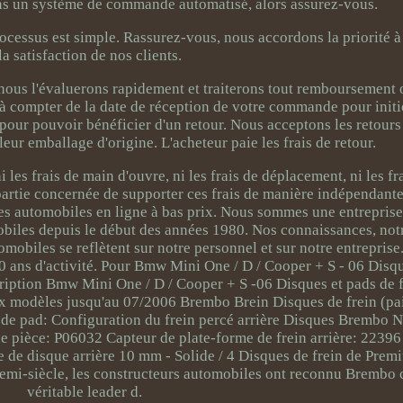
tons un système de commande automatisé, alors assurez-vous.
rocessus est simple. Rassurez-vous, nous accordons la priorité à l
la satisfaction de nos clients.
, nous l'évaluerons rapidement et traiterons tout remboursement
 à compter de la date de réception de votre commande pour initie
e pour pouvoir bénéficier d'un retour. Nous acceptons les retours
ur emballage d'origine. L'acheteur paie les frais de retour.
 les frais de main d'ouvre, ni les frais de déplacement, ni les fr
a partie concernée de supporter ces frais de manière indépendan
automobiles en ligne à bas prix. Nous sommes une entreprise 
obiles depuis le début des années 1980. Nos connaissances, not
omobiles se reflètent sur notre personnel et sur notre entrepris
0 ans d'activité. Pour Bmw Mini One / D / Cooper + S - 06 Disqu
ription Bmw Mini One / D / Cooper + S -06 Disques et pads de
aux modèles jusqu'au 07/2006 Brembo Brein Disques de frein (p
 de pad: Configuration du frein percé arrière Disques Brembo N
e pièce: P06032 Capteur de plate-forme de frein arrière: 2239
 de disque arrière 10 mm - Solide / 4 Disques de frein de Premi
i-siècle, les constructeurs automobiles ont reconnu Brembo
véritable leader d.