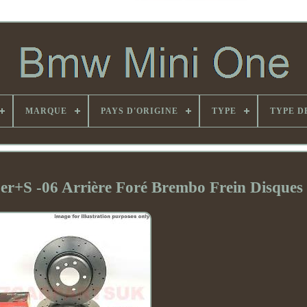
MARQUE
PAYS D'ORIGINE
TYPE
TYPE D
r+S -06 Arrière Foré Brembo Frein Disques 