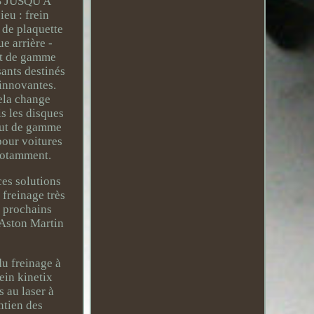
 JUSQU'À
ieu : frein
de plaquette
e arrière -
ut de gamme
ants destinés
innovantes.
Cela change
s les disques
haut de gamme
pour voitures
notamment.
ces solutions
freinage très
s prochains
 Aston Martin
du freinage à
ein kinetix
 au laser à
ntien des