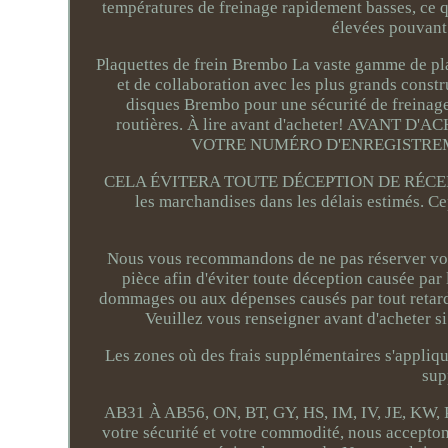
températures de freinage rapidement basses, ce q
élevées pouvant 
Plaquettes de frein Brembo La vaste gamme de pla
et de collaboration avec les plus grands const
disques Brembo pour une sécurité de freinage
routières. À lire avant d'acheter! AV
VOTRE NUMÉRO D'ENREGISTREM
CELA ÉVITERA TOUTE DÉCEPTION DE RÉCEPTIO
les marchandises dans les délais estimés. Ce
Nous vous recommandons de ne pas réserver votr
pièce afin d'éviter toute déception causée p
dommages ou aux dépenses causés par tout retard. 
Veuillez vous renseigner avant d'acheter si
Les zones où des frais supplémentaires s'applique
sup
AB31 À AB56, ON, BT, GY, HS, IM, IV, JE, KW, 
votre sécurité et votre commodité, nous accepto