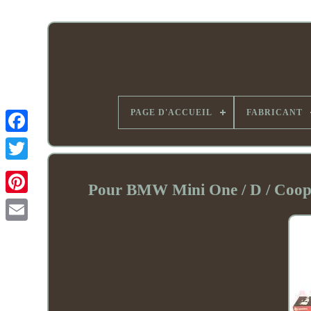
PAGE D'ACCUEIL
FABRICANT
Pour BMW Mini One / D / Coope