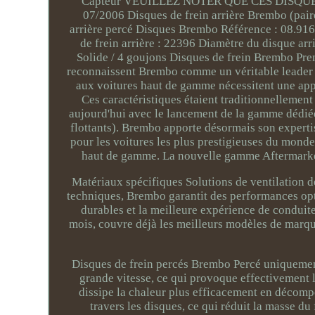
Capteur VEUILLEZ NOTER QUE CES DISQ
07/2006 Disques de frein arrière Brembo (paire)
arrière percé Disques Brembo Référence : 08.91
de frein arrière : 22396 Diamètre du disque arr
Solide / 4 goujons Disques de frein Brembo Pr
reconnaissent Brembo comme un véritable leader 
aux voitures haut de gamme nécessitent une app
Ces caractéristiques étaient traditionnellemen
aujourd'hui avec le lancement de la gamme dédiée
flottants). Brembo apporte désormais son expert
pour les voitures les plus prestigieuses du monde
haut de gamme. La nouvelle gamme Aftermarke
Matériaux spécifiques Solutions de ventilation d
techniques, Brembo garantit des performances op
durables et la meilleure expérience de conduit
mois, couvre déjà les meilleurs modèles de marqu
Disques de frein percés Brembo Percé uniquement
grande vitesse, ce qui provoque effectivement l
dissipe la chaleur plus efficacement en décompo
travers les disques, ce qui réduit la masse d