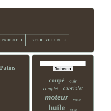
E PRODUIT
TYPE DE VOITURE
Patins
coupé
cuir
cabriolet
complet
moteur
vitesse
huile
avec