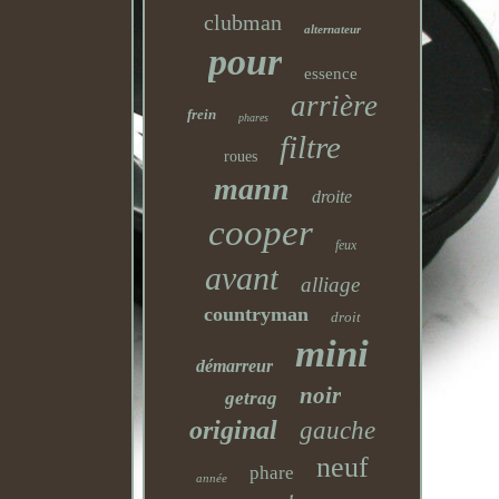
clubman
alternateur
pour
essence
arrière
frein
phares
filtre
roues
mann
droite
cooper
feux
avant
alliage
countryman
droit
mini
démarreur
noir
getrag
original
gauche
neuf
phare
année