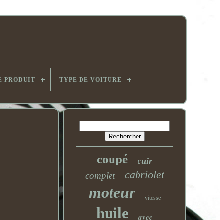
E PRODUIT
TYPE DE VOITURE
coupé
cuir
cabriolet
complet
moteur
vitesse
huile
avec