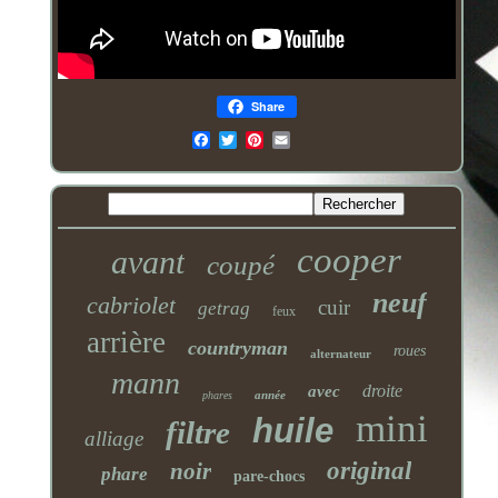
Share
Email
cooper
avant
coupé
neuf
cabriolet
cuir
getrag
feux
arrière
countryman
roues
alternateur
mann
droite
avec
année
phares
mini
huile
filtre
alliage
original
noir
phare
pare-chocs