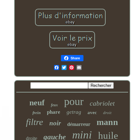
Share
Email
pour
neuf
cabriolet
feux
phare
getrag
avec
frein
droit
filtre
mann
noir
démarreur
mini
huile
gauche
droite