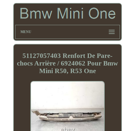
MENU
51127057403 Renfort De Pare-
chocs Arrière / 6924062 Pour Bmw
Mini R50, R53 One