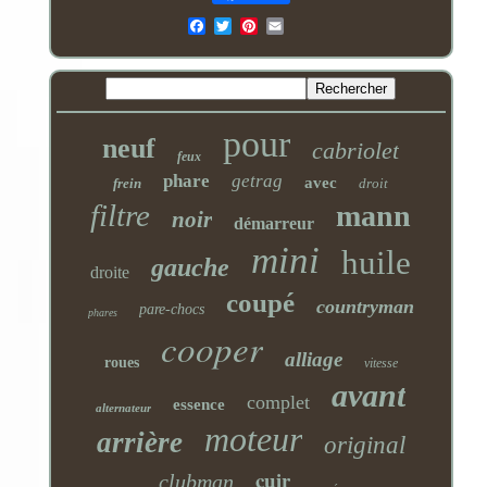
Email
pour
neuf
cabriolet
feux
phare
getrag
avec
frein
droit
filtre
mann
noir
démarreur
mini
huile
gauche
droite
coupé
countryman
pare-chocs
phares
cooper
alliage
roues
vitesse
avant
complet
essence
alternateur
moteur
arrière
original
cuir
clubman