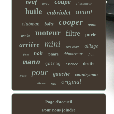
coupé
neuf
avec
alternateur
huile
avant
cabriolet
cooper
clubman
boîte
roues
moteur
filtre
porte
année
mini
arrière
alliage
pare-chocs
noir
démarreur
phare
droit
frein
mann
droite
getrag
essence
pour
gauche
countryman
phares
original
vitesse
feux
Page d'accueil
Pour nous joindre