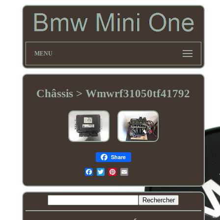
MENU
Châssis > Wmwrf31050tf41792
Share
Email