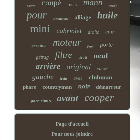
mann
coupé
roues
année
phares
pour
huile
alliage
alternateur
mini
cabriolet
cuir
droite
moteur
porte
essence
feux
filtre
neuf
getrag
droit
arrière
original
vitesse
gauche
clubman
avec
frein
noir
countryman
phare
démarreur
cooper
avant
pare-chocs
Page d'accueil
Pour nous joindre