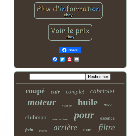
Share
Email
coupé
cabriolet
complet
cuir
moteur
huile
avec
vitesse
pour
clubman
essence
alternateur
filtre
arrière
frein
roues
phares